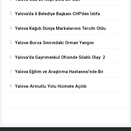
3.
Yalova’da 6 Belediye Başkanı CHP’den İstifa
Ederek Yeni Parti’ye Katıldı
4.
Yalova Kağıdı Dünya Markalarının Tercihi Oldu
5.
Yalova-Bursa Sınırındaki Orman Yangını
Kontrol Altında
6.
Yalova'da Gayrimenkul Ofisinde Silahlı Olay: 2
Ölü
7.
Yalova Eğitim ve Araştırma Hastanesi’nde Bir
İlk: ERCP İşlemi Başarıyla Uygulandı
8.
Yalova-Armutlu Yolu Hizmete Açıldı