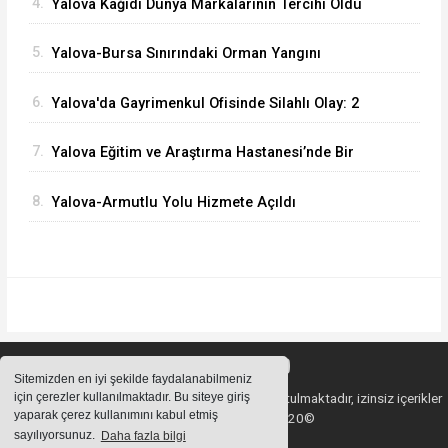
4.
Yalova Kağıdı Dünya Markalarının Tercihi Oldu
5.
Yalova-Bursa Sınırındaki Orman Yangını
Kontrol Altında
6.
Yalova'da Gayrimenkul Ofisinde Silahlı Olay: 2
Ölü
7.
Yalova Eğitim ve Araştırma Hastanesi’nde Bir
İlk: ERCP İşlemi Başarıyla Uygulandı
8.
Yalova-Armutlu Yolu Hizmete Açıldı
Sitemizden en iyi şekilde faydalanabilmeniz
için çerezler kullanılmaktadır. Bu siteye giriş
Sitemizde bulunan içeriklerin tüm hakları saklı tutulmaktadır, izinsiz içerikler
yaparak çerez kullanımını kabul etmiş
kullanılamaz. Copyright 2020©
sayılıyorsunuz.
Daha fazla bilgi