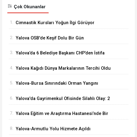
Çok Okunanlar
1.
Cimnastik Kursları Yoğun İlgi Görüyor
2.
Yalova OSB'de Keşif Dolu Bir Gün
3.
Yalova’da 6 Belediye Başkanı CHP’den İstifa
Ederek Yeni Parti’ye Katıldı
4.
Yalova Kağıdı Dünya Markalarının Tercihi Oldu
5.
Yalova-Bursa Sınırındaki Orman Yangını
Kontrol Altında
6.
Yalova'da Gayrimenkul Ofisinde Silahlı Olay: 2
Ölü
7.
Yalova Eğitim ve Araştırma Hastanesi’nde Bir
İlk: ERCP İşlemi Başarıyla Uygulandı
8.
Yalova-Armutlu Yolu Hizmete Açıldı