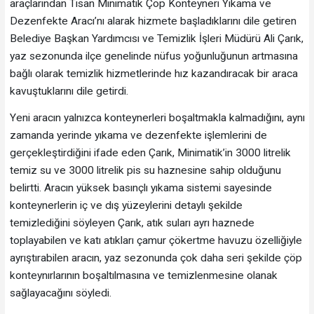
araçlarından Tisan Minimatik Çöp Konteyneri Yıkama ve
Dezenfekte Aracı’nı alarak hizmete başladıklarını dile getiren
Belediye Başkan Yardımcısı ve Temizlik İşleri Müdürü Ali Çarık,
yaz sezonunda ilçe genelinde nüfus yoğunluğunun artmasına
bağlı olarak temizlik hizmetlerinde hız kazandıracak bir araca
kavuştuklarını dile getirdi.
Yeni aracın yalnızca konteynerleri boşaltmakla kalmadığını, aynı
zamanda yerinde yıkama ve dezenfekte işlemlerini de
gerçekleştirdiğini ifade eden Çarık, Minimatik’in 3000 litrelik
temiz su ve 3000 litrelik pis su haznesine sahip olduğunu
belirtti. Aracın yüksek basınçlı yıkama sistemi sayesinde
konteynerlerin iç ve dış yüzeylerini detaylı şekilde
temizlediğini söyleyen Çarık, atık suları ayrı haznede
toplayabilen ve katı atıkları çamur çökertme havuzu özelliğiyle
ayrıştırabilen aracın, yaz sezonunda çok daha seri şekilde çöp
konteynırlarının boşaltılmasına ve temizlenmesine olanak
sağlayacağını söyledi.