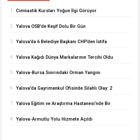
1.
Cimnastik Kursları Yoğun İlgi Görüyor
2.
Yalova OSB'de Keşif Dolu Bir Gün
3.
Yalova’da 6 Belediye Başkanı CHP’den İstifa
Ederek Yeni Parti’ye Katıldı
4.
Yalova Kağıdı Dünya Markalarının Tercihi Oldu
5.
Yalova-Bursa Sınırındaki Orman Yangını
Kontrol Altında
6.
Yalova'da Gayrimenkul Ofisinde Silahlı Olay: 2
Ölü
7.
Yalova Eğitim ve Araştırma Hastanesi’nde Bir
İlk: ERCP İşlemi Başarıyla Uygulandı
8.
Yalova-Armutlu Yolu Hizmete Açıldı